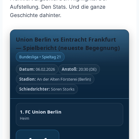
Aufstellung. Den Stats. Und die ganze
Geschichte dahinter.
Union Berlin vs Eintracht Frankfurt
— Spielbericht (neueste Begegnung)
Bundesliga • Spieltag 21
Datum:
06.02.2026
Anstoß:
20:30 (DE)
Stadion:
An der Alten Försterei (Berlin)
Schiedsrichter:
Sören Storks
1. FC Union Berlin
Heim