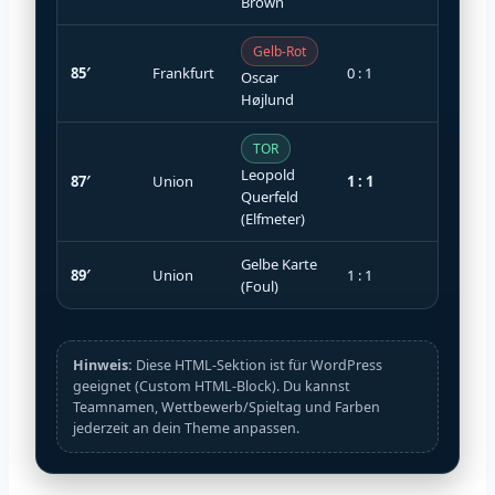
Brown
Gelb-Rot
85′
Frankfurt
0 : 1
Oscar
Højlund
TOR
Leopold
87′
Union
1 : 1
Querfeld
(Elfmeter)
Gelbe Karte
89′
Union
1 : 1
(Foul)
Hinweis:
Diese HTML-Sektion ist für WordPress
geeignet (Custom HTML-Block). Du kannst
Teamnamen, Wettbewerb/Spieltag und Farben
jederzeit an dein Theme anpassen.