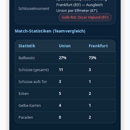
Frankfurt (83′) — Ausgleich
Schlüsselmoment
Union per Elfmeter (87′).
Gelb-Rot: Oscar Højlund (85′)
Match-Statistiken (Teamvergleich)
Statistik
Union
Frankfurt
Ballbesitz
27%
73%
Schüsse (gesamt)
11
3
Schüsse aufs Tor
3
1
Ecken
5
2
Gelbe Karten
4
1
Paraden
0
2